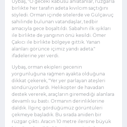
Uybaş, "O geceki kabusu anlatanlar, rüzgarla
birlikte her tarafın adeta kıvılcım saçtığını
söyledi. Orman içinde sitelerde ve Gülçavuç
sahilinde bulunan vatandaşlar, tedbir
amacıyla gece boşaltıldı. Sabahın ilk ışıkları
ile birlikte de yangının önü kesildi. Ömer
Çakıcı ile birlikte bölgeye gittik. Yanan
alanları görünce içimiz yandı adeta."
ifadelerine yer verdi.
Uybaş, orman ekipleri gecenin
yorgunluğuna rağmen ayakta olduğuna
dikkat çekerek, "Yer yer parlayan ateşleri
söndürüyorlardı. Helikopter de havadan
destek vererek, araçların giremediği alanlara
devamlı su bastı. Ormanın derinliklerine
daldık. İlginç gördüğümüz görüntüleri
çekmeye başladık. Bu sırada aniden bir
rüzgar çıktı. Aracın 10 metre ilersine büyük