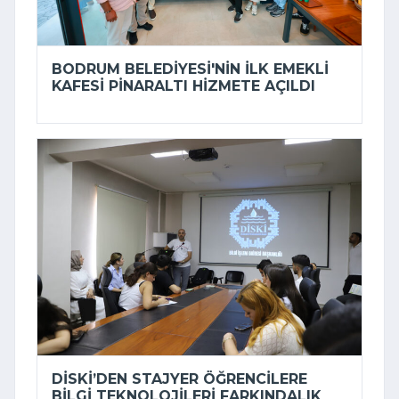
BODRUM BELEDIYESI'NIN ILK EMEKLI
KAFESI PINARALTI HIZMETE AÇILDI
DİSKİ’DEN STAJYER ÖĞRENCILERE
BILGI TEKNOLOJILERI FARKINDALIK