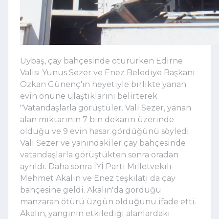
Uybaş, çay bahçesinde otururken Edirne
Valisi Yunus Sezer ve Enez Belediye Başkanı
Özkan Günenç'in heyetiyle birlikte yanan
evin önüne ulaştıklarını belirterek
"Vatandaşlarla görüştüler. Vali Sezer, yanan
alan miktarının 7 bin dekarın üzerinde
olduğu ve 9 evin hasar gördüğünü söyledi.
Vali Sezer ve yanındakiler çay bahçesinde
vatandaşlarla görüştükten sonra oradan
ayrıldı. Daha sonra İYİ Parti Milletvekili
Mehmet Akalın ve Enez teşkilatı da çay
bahçesine geldi. Akalın'da gördüğü
manzaran ötürü üzgün olduğunu ifade etti.
Akalın, yangının etkilediği alanlardaki