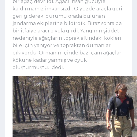
bir ağaç devrildi. Ağacı insan gücüyle
kaldırmamız imkansızdı. O yüzde araçla geri
geri giderek, durumu orada bulunan
jandarma ekiplerine bildirdik. Biraz sonra da
bir itfaiye aracı o yola girdi. Yangının şiddeti
nedeniyle ağaçların toprak altındaki kökleri
bile için yanıyor ve topraktan dumanlar
çıkıyordu. Ormanın içinde bazı çam ağaçları
köküne kadar yanmış ve oyuk
oluşturmuştu." dedi.