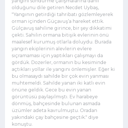
yangını söndürme çalışmalarına dahil
olduğunu dile getiren Necdet Uybaş,
"Yangının getirdiği tahribatı gözlemleyerek
orman içinden Güçavuş’a hareket ettik.
Gülçavuş sahiline girince, bir şey dikkatimi
çekti. Sahilin ormana bitişik evlerinin önü
maalesef kurumuş otlarla doluydu. Burada
yangın ekiplerinin alevlerin evlere
sıçramaması için yaptıkları çalışmayı da
gördük. Dozerler, ormanın bu kesiminde
açtıkları yollar ile yangını önlemişler. Eğer ki
bu olmasaydı sahilde bir çok evin yanması
muhtemeldi. Sahilde yanan iki katlı evin
önüne geldik. Gece bu evin yanan
görüntüsü paylaşılmıştı. Ev harabeye
dönmüş, bahçesinde bulunan asmada
üzümler adeta kavrulmuştu. Oradan
yakındaki çay bahçesine geçtik." diye
konuştu.